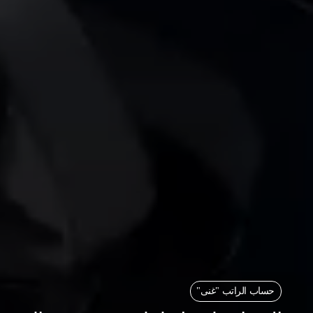
حساب الراتب "غنى"