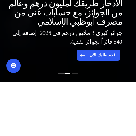
الادخار طريقك لمليون درهم وعالم
من الجوائز، مع حسابات غنى من
مصرف أبوظبي الإسلامي
إدارة ملفات تعريف الارتباط الخاصة بك
جوائز كبرى 3 ملايين درهم في 2026، إضافة إلى
توافق بالضغط على "قبول جميع ملفات تعريف الارتباط" على تخزين
540 فائزاً بجوائز نقدية.
ملفات تعريف الارتباط على جهازك لتحسين التنقل في الموقع،
وتحليل استخدام الموقع، ومساعدتنا في إظهار العروض الصحيحة
لك.
مزيد من المعلومات حول خصوصيتك
قدم طلبك الآن
إعدادات ملف تعريف الارتباط
رفض الكل
قبول ملفات تعريف الارتباط كلها
الفوائد و المزايا
معدل ربح متوقع بنسبة 5.55%