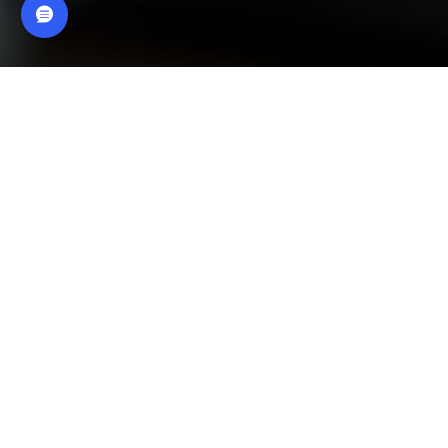
يُرجى إدخال بياناتك أدناه لحساب المبلغ الذي تحتاج
إلى إدخاره للسنوات الذهبية عند التقاعد:
تظهر الدراسات العالمية أن من يخططون
لتقاعدهم يدخرون مرتين أكثر ممن لا يخططون
عندما يصلون إلى سن التقاعد.
يساعدك مخطط التقاعد لدينا على إدراك مقدار ما
ستحتاج إلى ادخاره والعيش بشكل مريح بعد
التقاعد وتحديد المبلغ الذي يجب أن تخصصه شهريًا
لتحقيق هذا الهدف.