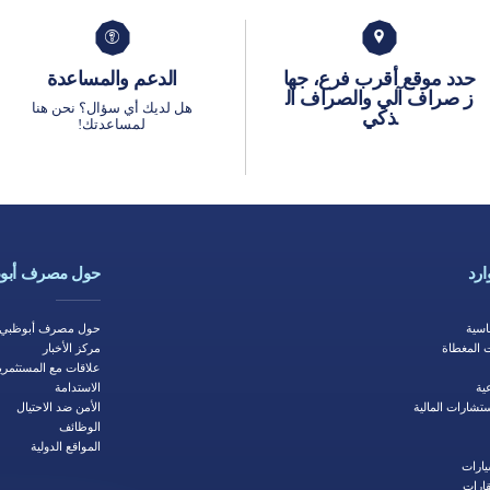
حدد موقع أقرب فرع، جها
الدعم والمساعدة
ز صراف آلي والصراف ال
هل لديك أي سؤال؟ نحن هنا
ذكي
لمساعدتك!
ارد
حول مصرف أبوظ
اسية
حول مصرف أبوظبي ا
 المغطاة
مركز الأخبار
علاقات مع المستثمري
ية
الاستدامة
ستشارات المالية
الأمن ضد الاحتيال
الوظائف
المواقع الدولية
يارات
ت​​​​​