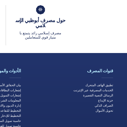
حول مصرف أبوظبي الإس
لامي
مصرف إسلامي رائد يتمتع با
متياز قوي للمتعاملين
قنوات المصرف
الأدوات والمو
تطبيق الهاتف المتحرك
بيان الحقائق الأس
الخدمات المصرفية عبر الإنترنت
إشعارات البطاقات
الرسائل النصية القصيرة
إشعارات التمويل
خزنة الإيداع
المعلومات الشرع
الصراف الذكي
إدارة الديون والا
تحويل الأموال
التخطيط للتقاعد
التخطيط للإدخار
حاسبة تمويل الس
حاسبة تمو​يل للعقارا