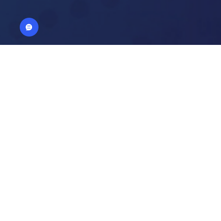
خلصت دراسة أجريت من قبل جمعية المدققين المعتمدين لمكافحة عمليات الاحتيال المالي (ACFE) إلى أن عمليات الاحتيال المالي تكلّف الشركات حول العالم ما يقدّر بنسبة 5 بالمئة من عوائدها السنوية، وهذا يعني أن حجم الخسارة
لمي ضد الاحتيال المالي" بصفته الداعم الرسمي لنشر الوعي وتعزيز
ي بشكل استباقي، والمساعدة في حماية الأعمال والاستثمارات من هذه
ماية بيانات المتعاملين، كما أنه يقوم بتقييم وتطوير وتعزيز إجراءات