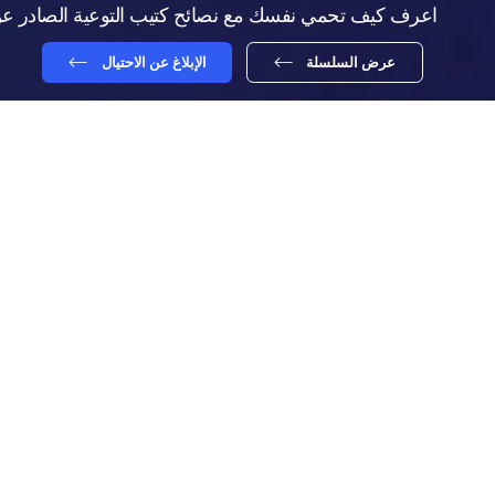
اعرف كيف تحمي نفسك مع نصائح كتيب التوعية الصادر عن
عرض السلسلة
الإبلاغ عن الاحتيال
العالمية المحتملة المتوقعة بسبب الاحتيال المالي تصل إلى ما يقارب 3.7 تريليون دولار.
ونظراً لأهمية هذا الموضوع، وجهودنا المتواصلة لرفع مستوى الوعي لدى موظف
المعرفة بكيفية مكافحة عمليات الاحتيال المالي. وتدعم هذه المبادرة، المعر
المشكلة المتفاقمة.
يسعى مصرف أبوظبي الإسلامي جاهداً لتزويد متعامليه بتجارب مصرفية تتسم ب
أمنية مصرفية متطورة بصورة مستمرة بالإضافة إلى تزويدك بنصائح الأمان لح
إذا لاحظت أي معاملة غير اعتيادية/مشبوهة على حسابك، الرجاء الاتصال بـمصرف أبوظ