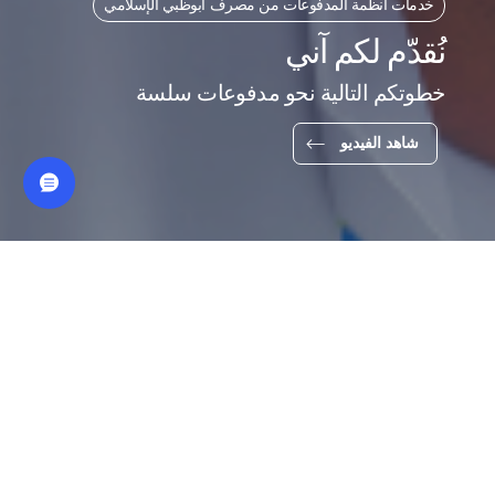
خدمات أنظمة المدفوعات من مصرف أبوظبي الإسلامي
نُقدّم لكم آني
خطوتكم التالية نحو مدفوعات سلسة
شاهد الفيديو
يسرّنا أن نعلن عن تطور مهم. تماشيًا مع التزامنا
المستمر بدعم وتطوير عملياتكم التجارية، سنُطلق
قريبًا آني - أحدث حلولنا التي تهدف إلى الارتقاء
بتجربة قبول المدفوعات والتفاعل مع المتعاملين.
ما هو آني؟